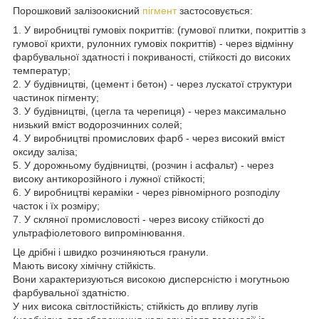
Порошковий залізоокисний
пігмент
застосовується:
1. У виробництві гумовіх покриттів: (гумової плитки, покриттів з
гумової крихти, рулонних гумовіх покриттів) - через відмінну
фарбувальної здатності і покриваності, стійкості до високих
температур;
2. У будівництві, (цемент і бетон) - через лускатої структури
частинок пігменту;
3. У будівництві, (цегла та черепиця) - через максимально
низький вміст водорозчинних солей;
4. У виробництві промислових фарб - через високий вміст
оксиду заліза;
5. У дорожньому будівництві, (розчин і асфальт) - через
високу антикорозійного і лужної стійкості;
6. У виробництві кераміки - через рівномірного розподілу
часток і їх розміру;
7. У скляної промисловості - через високу стійкості до
ультрафіолетового випромінювання.
Це дрібні і швидко розчиняються гранули.
Мають високу хімічну стійкість.
Вони характеризуються високою дисперсністю і могутньою
фарбувальної здатністю.
У них висока світлостійкість; стійкість до впливу лугів