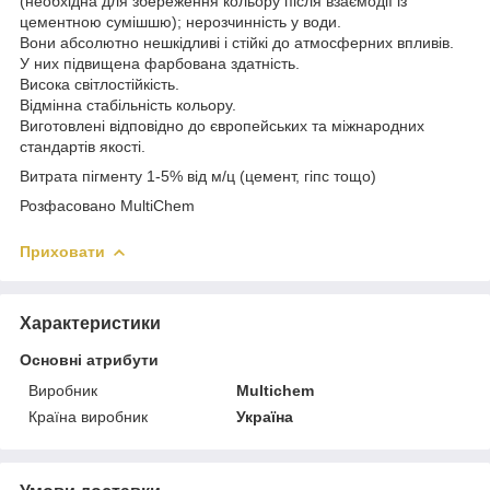
(необхідна для збереження кольору після взаємодії із
цементною сумішшю); нерозчинність у води.
Вони абсолютно нешкідливі і стійкі до атмосферних впливів.
У них підвищена фарбована здатність.
Висока світлостійкість.
Відмінна стабільність кольору.
Виготовлені відповідно до європейських та міжнародних
стандартів якості.
Витрата пігменту 1-5% від м/ц (цемент, гіпс тощо)
Розфасовано MultiChem
Приховати
Характеристики
Основні атрибути
Виробник
Multichem
Країна виробник
Україна