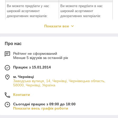
Ви можете придбати у нас
Ви можете придбати в нас
широкий асортимент
широкий асортимент
декоративних матеріалів:
декоративних матеріалів:
глітер, флуоресцентні
глітери, флуоресцентні
пігменти, перламутрові
Показати все
пігменти, перламутрові
пігменти, органічні пігменти,
пігменти, органічні пігменти,
кольоровий пісок, кольорові
кольоровий пісок, кольорові
нитки 2-12 мм
нитки 2-12 мм.
Про нас
Сфери застосування
Сфери застосування
матеріалів: додавання в лак
матеріалів: додавання в лак
Рейтинг не сформований
для манікюру, татуювання і
для манікюру, татуаж і бодіарт,
Менше 5 відгуків за останній рік
боді-арт, декоративна обробка
декоративне оброблення
всередині приміщень
всередині приміщень
Працює з 15.01.2014
(декоративні штукатурки, рідкі
(декоративні штукатурки, рідкі
шпалери, фарби, лаки, смоли
шпалери, фарби, лаки, смоли
м. Чернівці
Заводська вулиця, 14, Чернівці, Чернівецька область,
епоксидні та інші), художні
епоксидна та інші), художні
58000, Чернівці, Україна
роботи, скульптурні роботи.
роботи, скульптурні роботи.
Глітер представлені в
Глітери представлені в
Контакти
широкому асортименті, більше
широкому асортименті, понад
50 видів. Все в наявності.
50 видів. Все в наявності.
Сьогодні працює з 09:00 до 18:00
Показати весь графік роботи
кольоровий пісок, кольоровий пісок ціна, кольоровий пісок
церемонія, кольоровий пісок для весільного, кольорового