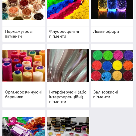
Перламутрові
Флуоресцентні
Люмінофори
пігменти
пігменти
Органорозчинуючі
Інтерферуючі (або
Залізоокисні
барвники.
інтерференційні)
пігменти
пігменти.