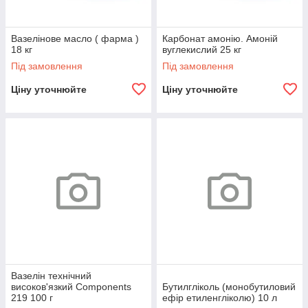
Вазелінове масло ( фарма )
Карбонат амонію. Амоній
18 кг
вуглекислий 25 кг
Під замовлення
Під замовлення
Ціну уточнюйте
Ціну уточнюйте
Вазелін технічний
високов'язкий Components
Бутилгліколь (монобутиловий
219 100 г
ефір етиленгліколю) 10 л