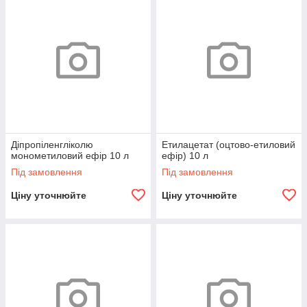
Діпропіленгліколю
Етилацетат (оцтово-етиловий
монометиловий ефір 10 л
ефір) 10 л
Під замовлення
Під замовлення
Ціну уточнюйте
Ціну уточнюйте