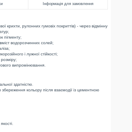
ки
Інформація для замовлення
ової крихти, рулонних гумовіх покриттів) - через відмінну
атур;
ок пігменту;
 вміст водорозчинних солей;
ліза;
корозійного і лужної стійкості;
 розміру;
етового випромінювання.
льної здатністю.
для збереження кольору після взаємодії із цементною
якості.