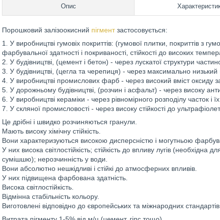
Опис
Характеристи
Порошковий залізоокисний
пігмент
застосовується:
1. У виробництві гумовіх покриттів: (гумової плитки, покриттів з гум
фарбувальної здатності і покриваності, стійкості до високих темпер
2. У будівництві, (цемент і бетон) - через лускатої структури частин
3. У будівництві, (цегла та черепиця) - через максимально низький
4. У виробництві промислових фарб - через високий вміст оксиду за
5. У дорожньому будівництві, (розчин і асфальт) - через високу анти
6. У виробництві кераміки - через рівномірного розподілу часток і їх
7. У скляної промисловості - через високу стійкості до ультрафіол
Це дрібні і швидко розчиняються гранули.
Мають високу хімічну стійкість.
Вони характеризуються високою дисперсністю і могутньою фарбува
У них висока світлостійкість; стійкість до впливу лугів (необхідна 
сумішшю); нерозчинність у води.
Вони абсолютно нешкідливі і стійкі до атмосферних впливів.
У них підвищена фарбована здатність.
Висока світлостійкість.
Відмінна стабільність кольору.
Виготовлені відповідно до європейських та міжнародних стандартів 
Витрата пігменту 1-5% від м/ц (цемент, гіпс тощо)