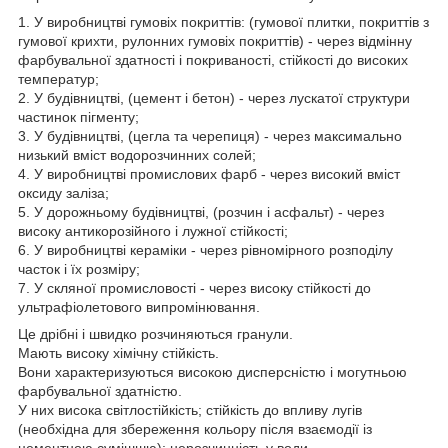
1. У виробництві гумовіх покриттів: (гумової плитки, покриттів з
гумової крихти, рулонних гумовіх покриттів) - через відмінну
фарбувальної здатності і покриваності, стійкості до високих
температур;
2. У будівництві, (цемент і бетон) - через лускатої структури
частинок пігменту;
3. У будівництві, (цегла та черепиця) - через максимально
низький вміст водорозчинних солей;
4. У виробництві промислових фарб - через високий вміст
оксиду заліза;
5. У дорожньому будівництві, (розчин і асфальт) - через
високу антикорозійного і лужної стійкості;
6. У виробництві кераміки - через рівномірного розподілу
часток і їх розміру;
7. У скляної промисловості - через високу стійкості до
ультрафіолетового випромінювання.
Це дрібні і швидко розчиняються гранули.
Мають високу хімічну стійкість.
Вони характеризуються високою дисперсністю і могутньою
фарбувальної здатністю.
У них висока світлостійкість; стійкість до впливу лугів
(необхідна для збереження кольору після взаємодії із
цементною сумішшю); нерозчинність у води.