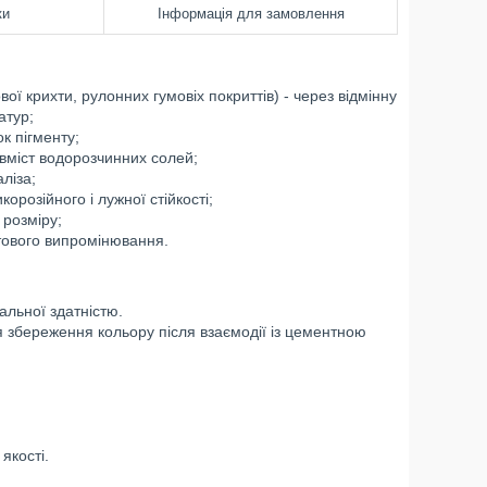
ки
Інформація для замовлення
ової крихти, рулонних гумовіх покриттів) - через відмінну
атур;
ок пігменту;
 вміст водорозчинних солей;
ліза;
корозійного і лужної стійкості;
 розміру;
етового випромінювання.
льної здатністю.
для збереження кольору після взаємодії із цементною
якості.