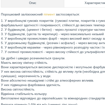
Опис
Характеристи
Порошковий залізоокисний
пігмент
застосовується:
1. У виробництві гумовіх покриттів: (гумової плитки, покриттів з гум
фарбувальної здатності і покриваності, стійкості до високих темпер
2. У будівництві, (цемент і бетон) - через лускатої структури частин
3. У будівництві, (цегла та черепиця) - через максимально низький
4. У виробництві промислових фарб - через високий вміст оксиду за
5. У дорожньому будівництві, (розчин і асфальт) - через високу анти
6. У виробництві кераміки - через рівномірного розподілу часток і їх
7. У скляної промисловості - через високу стійкості до ультрафіол
Це дрібні і швидко розчиняються гранули.
Мають високу хімічну стійкість.
Вони характеризуються високою дисперсністю і могутньою фарбува
У них висока світлостійкість; стійкість до впливу лугів (необхідна 
сумішшю); нерозчинність у води.
Вони абсолютно нешкідливі і стійкі до атмосферних впливів.
У них підвищена фарбована здатність.
Висока світлостійкість.
Відмінна стабільність кольору.
Виготовлені відповідно до європейських та міжнародних стандартів 
Витрата пігменту 1-5% від м/ц (цемент, гіпс тощо)