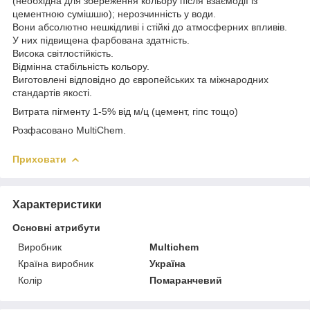
(необхідна для збереження кольору після взаємодії із
цементною сумішшю); нерозчинність у води.
Вони абсолютно нешкідливі і стійкі до атмосферних впливів.
У них підвищена фарбована здатність.
Висока світлостійкість.
Відмінна стабільність кольору.
Виготовлені відповідно до європейських та міжнародних
стандартів якості.
Витрата пігменту 1-5% від м/ц (цемент, гіпс тощо)
Розфасовано MultiChem.
Приховати
Характеристики
Основні атрибути
Виробник
Multichem
Країна виробник
Україна
Колір
Помаранчевий