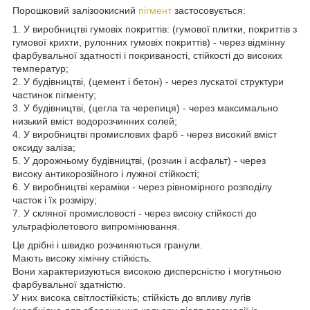
Порошковий залізоокисний
пігмент
застосовується:
1. У виробництві гумовіх покриттів: (гумової плитки, покриттів з
гумової крихти, рулонних гумовіх покриттів) - через відмінну
фарбувальної здатності і покриваності, стійкості до високих
температур;
2. У будівництві, (цемент і бетон) - через лускатої структури
частинок пігменту;
3. У будівництві, (цегла та черепиця) - через максимально
низький вміст водорозчинних солей;
4. У виробництві промислових фарб - через високий вміст
оксиду заліза;
5. У дорожньому будівництві, (розчин і асфальт) - через
високу антикорозійного і лужної стійкості;
6. У виробництві кераміки - через рівномірного розподілу
часток і їх розміру;
7. У скляної промисловості - через високу стійкості до
ультрафіолетового випромінювання.
Це дрібні і швидко розчиняються гранули.
Мають високу хімічну стійкість.
Вони характеризуються високою дисперсністю і могутньою
фарбувальної здатністю.
У них висока світлостійкість; стійкість до впливу лугів