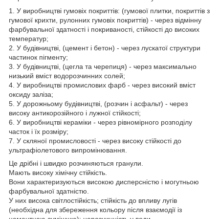
1. У виробництві гумовіх покриттів: (гумової плитки, покриттів з
гумової крихти, рулонних гумовіх покриттів) - через відмінну
фарбувальної здатності і покриваності, стійкості до високих
температур;
2. У будівництві, (цемент і бетон) - через лускатої структури
частинок пігменту;
3. У будівництві, (цегла та черепиця) - через максимально
низький вміст водорозчинних солей;
4. У виробництві промислових фарб - через високий вміст
оксиду заліза;
5. У дорожньому будівництві, (розчин і асфальт) - через
високу антикорозійного і лужної стійкості;
6. У виробництві кераміки - через рівномірного розподілу
часток і їх розміру;
7. У скляної промисловості - через високу стійкості до
ультрафіолетового випромінювання.
Це дрібні і швидко розчиняються гранули.
Мають високу хімічну стійкість.
Вони характеризуються високою дисперсністю і могутньою
фарбувальної здатністю.
У них висока світлостійкість; стійкість до впливу лугів
(необхідна для збереження кольору після взаємодії із
цементною сумішшю); нерозчинність у води.