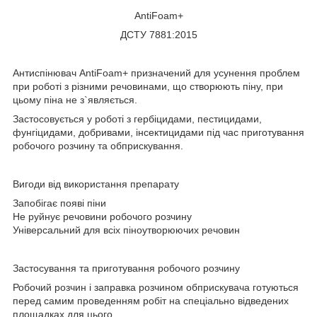
AntiFoam+
ДСТУ 7881:2015
Антиспінювач AntiFoam+ призначений для усунення проблем
при роботі з різними речовинами, що створюють піну, при
цьому піна не з`являється.
Застосовується у роботі з гербіцидами, пестицидами,
фунгіцидами, добривами, інсектицидами під час приготування
робочого розчину та обприскування.
Вигоди від використання препарату
Запобігає появі піни
Не руйнує речовини робочого розчину
Універсальний для всіх піноутворюючих речовин
Застосування та приготування робочого розчину
Робочий розчин і заправка розчином обприскувача готуються
перед самим проведенням робіт на спеціально відведених
площадках для цього.