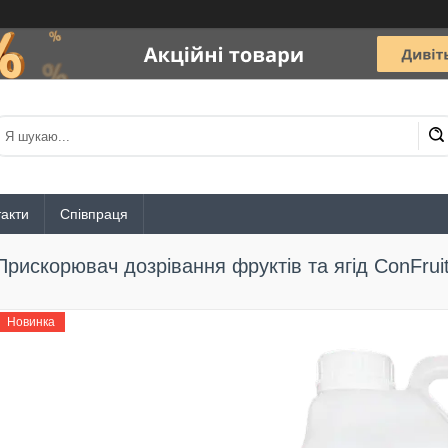
акти
Співпраця
Прискорювач дозрівання фруктів та ягід ConFruit
Новинка