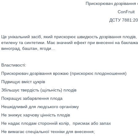
Прискорювач дозрівання ф
ConFruit
ДСТУ 7881:20
Це унікальний засіб, який прискорює швидкость дозрівання плодів, 
етилену та синтетики. Має значний ефект при внесенні на баклажан
виноград, баштан, ягоди…
Властивості:
Прискорювач дозрівання врожаю (прискорює плодоношення)
Підвищує вміст цукрів
Збільшує твердість (щільність) плодів
Покращує забарвлення плода
Нешкідливий для людського організму
Не знижує харчову цінність плодів
Не надає плодам сторонній колір, присмак або запах
Не вимагає спеціальної техніки для внесення;