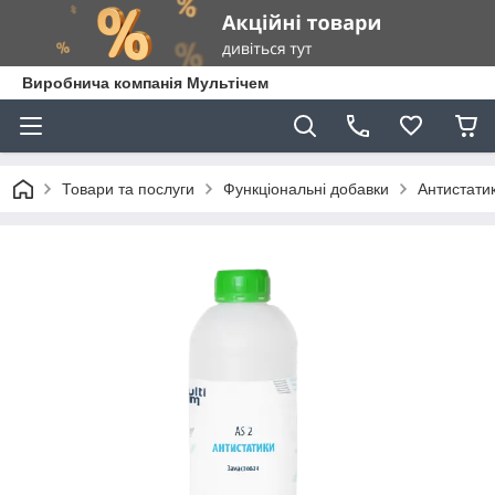
Виробнича компанія Мультічем
Товари та послуги
Функціональні добавки
Антистати