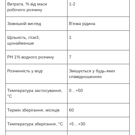
Витрата, % від маси
1-2
робочого розчину
Зовнішній вигляд
В'язка рідина
Щільність, г/см3,
1
щонайменше
РН 1% водного розчину
7
Розчинність у воді
Змішується у будь-яких
співвідношеннях
Температура застосування,
0…+50
°С
Термін зберігання, місяців
60
Температура зберігання, °С
+5…+30