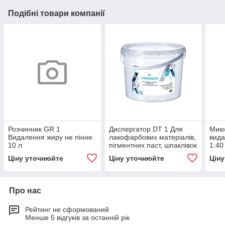
Подібні товари компанії
Розчинник GR 1
Диспергатор DT 1 Для
Миюч
Видалення жиру не пінне
лакофарбових матеріалів,
вида
10 л
пігментних паст, шпаклівок
1:40
на масляній основі 10 л
Ціну уточнюйте
Ціну уточнюйте
Цін
Про нас
Рейтинг не сформований
Менше 5 відгуків за останній рік