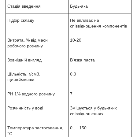
Стадія введення
Будь-яка
Підбір складу
Не впливає на
співвідношення компонентів
Витрата, % від маси
10-20
робочого розчину
Зовнішній вигляд
В'язка паста
Щільність, г/см3,
0,9
щонайменше
РН 1% водного розчину
7
Розчинність у воді
Змішується у будь-яких
співвідношеннях
Температура застосування,
0…+150
°С