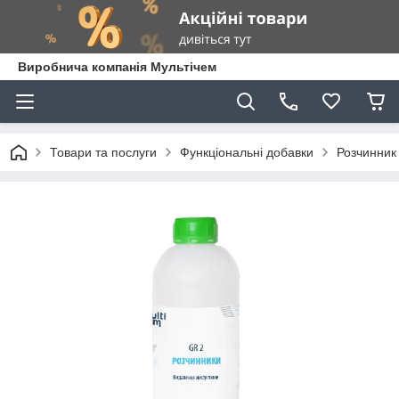
Виробнича компанія Мультічем
Товари та послуги
Функціональні добавки
Розчинник