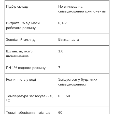
Підбір складу
Не впливає на
співвідношення компонентів
Витрата, % від маси
0,1-2
робочого розчину
Зовнішній вигляд
В'язка паста
Щільність, г/см3,
1,0
щонайменше
РН 1% водного розчину
7
Розчинність у воді
Змішується у будь-яких
співвідношеннях
Температура застосування,
0…+50
°С
Термін зберігання, місяців
60