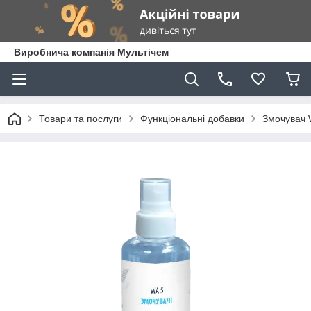
Виробнича компанія Мультічем
Товари та послуги
Функціональні добавки
Змочувач 