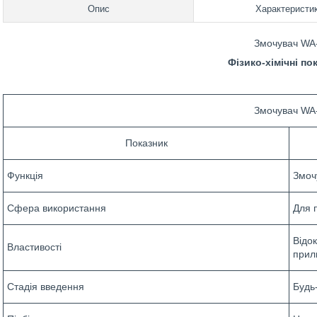
Опис
Характеристи
Змочувач WA
Фізико-хімічні по
Змочувач WA
Показник
Функція
Змоч
Сфера використання
Для 
Відо
Властивості
прил
Стадія введення
Будь