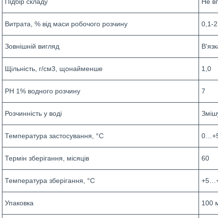
Підбір складу
Не в
Витрата, % від маси робочого розчину
0,1-2
Зовнішній вигляд
В'язк
Щільність, г/см3, щонайменше
1,0
РН 1% водного розчину
7
Розчинність у воді
Зміш
Температура застосування, °С
0…+
Термін зберігання, місяців
60
Температура зберігання, °С
+5…
Упаковка
100 м