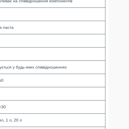
пливає на співвідношення компонентів
а паста
ується у будь-яких співвідношеннях
50
+30
л, 1 л, 20 л