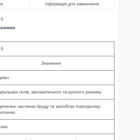
ки
Інформація для замовлення
-5
казники
-5
Значення
увач
пральних гелів, автоматичного та ручного режиму
кремлює частинки бруду та запобігає повторному
ипанню.
-яка