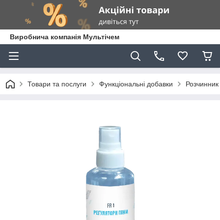
Виробнича компанія Мультічем
Товари та послуги
Функціональні добавки
Розчинник