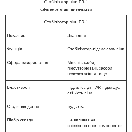
Стабілізатор піни FR-1
Фізико-хімічні показники
Стабілізатор піни FR-1
Показник
Значення
Функція
Стабілізатор-підсилювач піни
Сфера використання
Миючі засоби,
піноутворювачі, засоби
пожежогасіння тощо
Властивості
Підсилює дії ПАР, підвищує
стійкість піни
Стадія введення
Будь-яка
Підбір складу
Не впливає на
співвідношення компонентів