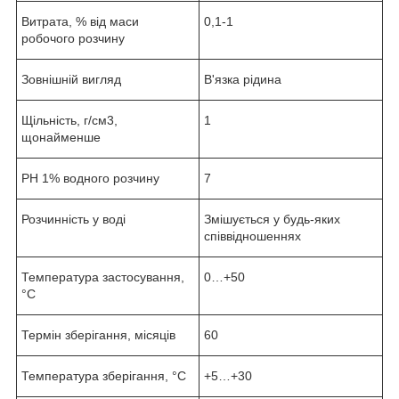
Витрата, % від маси
0,1-1
робочого розчину
Зовнішній вигляд
В'язка рідина
Щільність, г/см3,
1
щонайменше
РН 1% водного розчину
7
Розчинність у воді
Змішується у будь-яких
співвідношеннях
Температура застосування,
0…+50
°С
Термін зберігання, місяців
60
Температура зберігання, °С
+5…+30