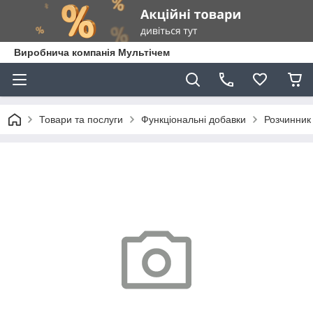
Виробнича компанія Мультічем
Товари та послуги
Функціональні добавки
Розчинник