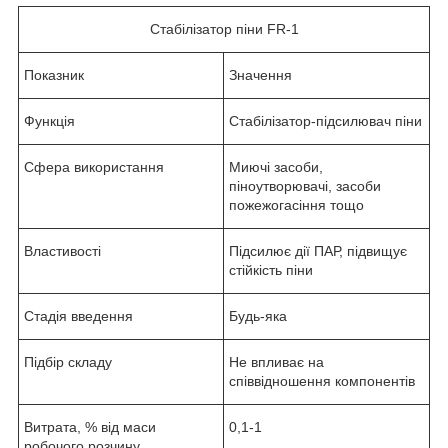
Стабілізатор піни FR-1
Показник
Значення
Функція
Стабілізатор-підсилювач піни
Сфера використання
Миючі засоби,
піноутворювачі, засоби
пожежогасіння тощо
Властивості
Підсилює дії ПАР, підвищує
стійкість піни
Стадія введення
Будь-яка
Підбір складу
Не впливає на
співвідношення компонентів
Витрата, % від маси
0,1-1
робочого розчину