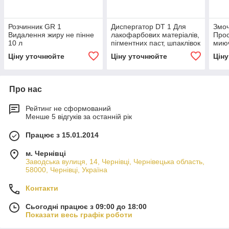
Розчинник GR 1
Диспергатор DT 1 Для
Змоч
Видалення жиру не пінне
лакофарбових матеріалів,
Прос
10 л
пігментних паст, шпаклівок
миюч
на масляній основі 10 л
Ціну уточнюйте
Ціну уточнюйте
Цін
Про нас
Рейтинг не сформований
Менше 5 відгуків за останній рік
Працює з 15.01.2014
м. Чернівці
Заводська вулиця, 14, Чернівці, Чернівецька область,
58000, Чернівці, Україна
Контакти
Сьогодні працює з 09:00 до 18:00
Показати весь графік роботи