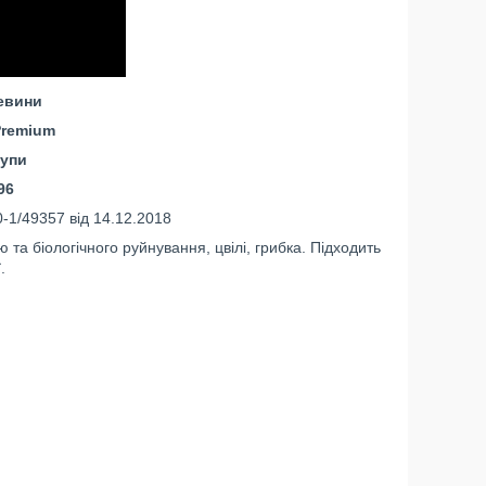
евини
remium
рупи
96
-1/49357 від 14.12.2018
 та біологічного руйнування, цвілі, грибка. Підходить
.