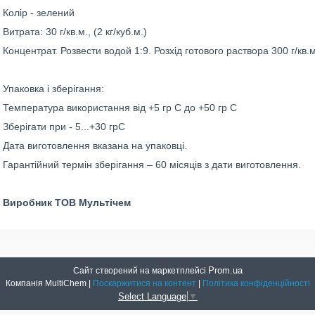
Колір - зелений
Витрата: 30 г/кв.м., (2 кг/куб.м.)
Концентрат. Розвести водой 1:9. Розхід готового раствора 300 г/кв.м
Упаковка і зберігання:
Температура використання від +5 гр С до +50 гр С
Зберігати при - 5...+30 грС
Дата виготовлення вказана на упаковці.
Гарантійний термін зберігання – 60 місяців з дати виготовлення.
Виробник ТОВ Мультічем
Prom.ua
Сайт створений на маркетплейсі
Компанія MultiChem |
Поскаржитися на контент
|
Політика конфіденційності
Select Language
▼