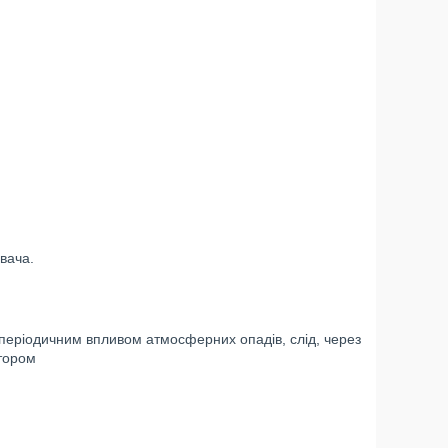
вача.
.
 періодичним впливом атмосферних опадів, слід, через
тором