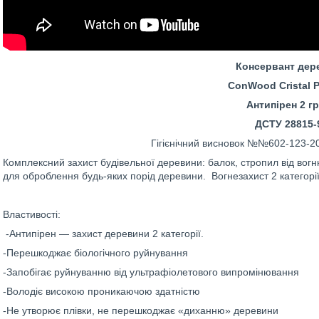
Консервант дер
ConWood Crіstal
P
Антипірен 2 г
ДСТУ 28815-
Гігієнічний висновок №№602-123-20
Комплексний захист будівельної деревини: балок, стропил від вогню
для оброблення будь-яких порід деревини. Вогнезахист 2 категорії
Властивості:
-Антипірен ― захист деревини 2 категорії.
-Перешкоджає біологічного руйнування
-Запобігає руйнуванню від ультрафіолетового випромінювання
-Володіє високою проникаючою здатністю
-Не утворює плівки, не перешкоджає «диханню» деревини