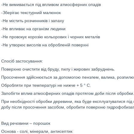
-Не вимивається під впливом атмосферних опадів
-Зберігає текстурний малюнок
-Не містить розчинників і запаху
-Не впливає на організм людини
-Не провокує корозію кольорових і чорних металів
-Не утворює висолів на обробленій поверхні
Спосіб застосування:
Поверхню очистити від бруду, пилу і жирових забруднень.
Просочення здійснюється за допомогою пензлем, валика, розпилю
Обробляти при температурі не нижче + 5 ° C.
Запобігти вплив атмосферних опадів протягом доби після обробки
При необхідності обробки деревини, яка буде експлуатуватися під
добу після просочення засобом, обробити поверхню гидрофобиза
Вид речовини – порошок
Основа - солі, мінерали, антисептик