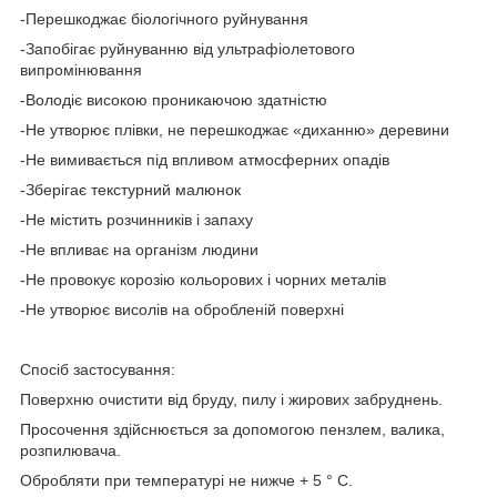
-Перешкоджає біологічного руйнування
-Запобігає руйнуванню від ультрафіолетового
випромінювання
-Володіє високою проникаючою здатністю
-Не утворює плівки, не перешкоджає «диханню» деревини
-Не вимивається під впливом атмосферних опадів
-Зберігає текстурний малюнок
-Не містить розчинників і запаху
-Не впливає на організм людини
-Не провокує корозію кольорових і чорних металів
-Не утворює висолів на обробленій поверхні
Спосіб застосування:
Поверхню очистити від бруду, пилу і жирових забруднень.
Просочення здійснюється за допомогою пензлем, валика,
розпилювача.
Обробляти при температурі не нижче + 5 ° C.