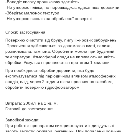
-Володіє високу проникаючу здатність
-Не утворює плівки, не перешкоджає «диханню» деревини
-Зберігає малюнок текстури
-Не утворює висолів на обробленої поверхні
Спосіб застосування:
Поверхню очистити від бруду, пилу і жирових забруднень.
Просочення здійснюється за допомогою кисті, валика,
розпилювача, тампона. Обробляти можна при будь-якій
температури. Атмосферні опади не впливають на якість
обробки. Результат проявляється протягом 1 хвилини.
При необхідності обробки деревини, яка буде
експлуатуватися під періодичним впливом атмосферних
опадів, слід, через 2 години після просочення засобом,
обробити поверхню гідрофобізатором
Витрата: 200мл на 1 кв. м.
Готовий до застосування.
Запобіжні заходи:
При роботі з препаратом використовувати індивідуальні
засоби захисту; окуляри, рукавички. При попаданні розчину