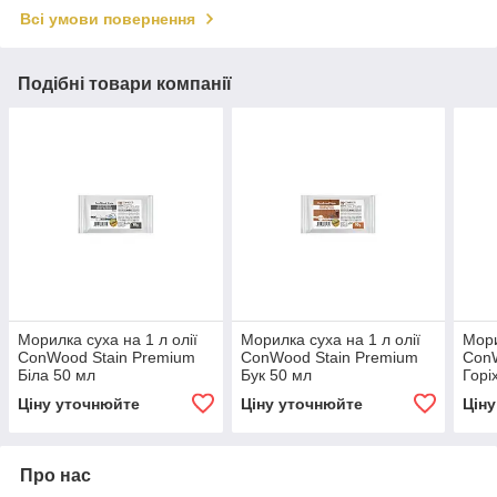
Всі умови повернення
Подібні товари компанії
Морилка суха на 1 л олії
Морилка суха на 1 л олії
Мори
ConWood Stain Premium
ConWood Stain Premium
ConW
Біла 50 мл
Бук 50 мл
Горі
Ціну уточнюйте
Ціну уточнюйте
Цін
Про нас