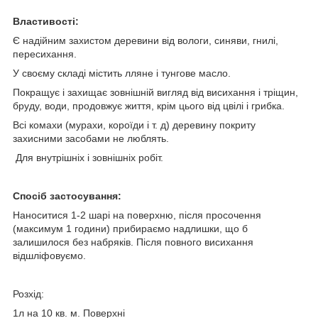
Властивості:
Є надійним захистом деревини від вологи, синяви, гнилі,
пересихання.
У своєму складі містить лляне і тунгове масло.
Покращує і захищає зовнішній вигляд від висихання і тріщин,
бруду, води, продовжує життя, крім цього від цвілі і грибка.
Всі комахи (мурахи, короїди і т. д) деревину покриту
захисними засобами не люблять.
Для внутрішніх і зовнішніх робіт.
Спосіб застосування:
Наноситися 1-2 шарі на поверхню, після просочення
(максимум 1 години) прибираємо надлишки, що б
залишилося без набряків. Після повного висихання
відшліфовуємо.
Розхід:
1л на 10 кв. м. Поверхні