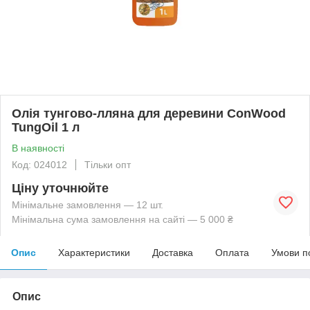
Олія тунгово-лляна для деревини ConWood
TungOil 1 л
В наявності
Код: 024012
Тільки опт
Ціну уточнюйте
Мінімальне замовлення — 12 шт.
Мінімальна сума замовлення на сайті — 5 000 ₴
Опис
Характеристики
Доставка
Оплата
Умови п
Опис