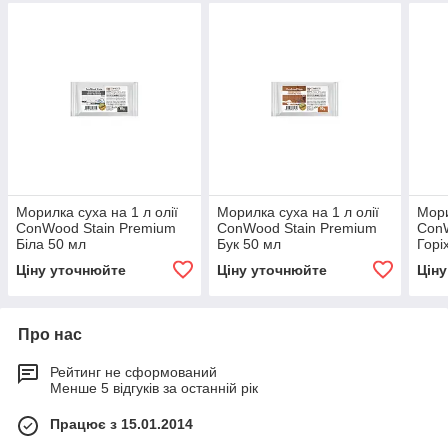
Морилка суха на 1 л олії
Морилка суха на 1 л олії
Мори
ConWood Stain Premium
ConWood Stain Premium
ConW
Біла 50 мл
Бук 50 мл
Горі
Ціну уточнюйте
Ціну уточнюйте
Цін
Про нас
Рейтинг не сформований
Менше 5 відгуків за останній рік
Працює з 15.01.2014