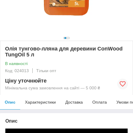
Олія тунгово-лляна для деревини ConWood
TungOil 5 л
В наявності
Код: 024013
Тільки опт
Ціну уточнюйте
Мінімальна сума замовлення на сайті — 5 000 ₴
Опис
Характеристики
Доставка
Оплата
Умови п
Опис