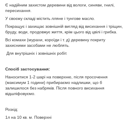
Є надійним захистом деревини від вологи, синяви, гнилі,
пересихання.
У своєму складі містить лляне і тунгове масло.
Покращує і захищає зовнішній вигляд від висихання і тріщин,
бруду, води, продовжує життя, крім цього від цвілі і грибка.
Всі комахи (мурахи, короїди і т. д) деревину покриту
захисними засобами не люблять.
Для внутрішніх і зовнішніх робіт.
Спосіб застосування:
Наноситися 1-2 шарі на поверхню, після просочення
(максимум 1 години) прибираємо надлишки, що б
залишилося без набряків. Після повного висихання
відшліфовуємо.
Розхід:
1л на 10 кв. м. Поверхні