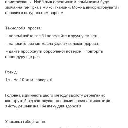
пристосувань. Найбільш ефективним помічником буде
звичайна ганчірка з м'якої тканини. Можна використовувати і
пензлик з натуральним ворсом.
Технологія проста:
- перемішайте засіб і перелийте в зручну ємність,
- наносите розчин масла уздовж волокон дерева,
- дайте просохнути обробленої поверхні і повторіть
процедуру ще раз.
Розхід:
1л - На 10 кв.м. поверхні
Головна відмінність цього методу захисту дерев'яних
конструкцій від застосування промислових антисептиків -
якість, дешевизна і безпеку для здоров'я.
Упаковка і зберігання: