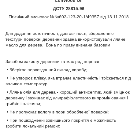
ConWood
Oil
ДСТУ 28815-96
Гігієнічний висновок №№602-123-20-1/49357 від 13.11.2018
Для додання естетичності, довговічності, збереженню
текстури поверхні деревини здавна використовували лляне
масло для дерева. Вона по праву визнана базовим
Засобом захисту деревини та має ряд переваг:
• Зберігає первозданний вигляд виробу;
• Не утворює плівку, яка втрачає еластичність і тріскається під
впливом температур;
• Лляна олія для дерева - хороший антисептик, який зміцнює
деревину і захищає від ультрафіолетового випромінювання і
грибків і плісняви;
• Не пропускає вологу в пори обробленої поверхні;
• При пошкодженні зовнішнього покриття є можливість
зробити локальний ремонт.