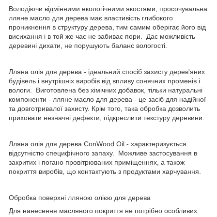
Володіючи відмінними екологічними якостями, просочувальна
лляне масло для дерева має властивість глибокого
проникнення в структуру дерева, тим самим оберігає його від
висихання і в той же час не забиває пори. Дає можливість
деревині дихати, не порушують баланс вологості.
Лляна олія для дерева - ідеальний спосіб захисту дерев'яних
будівель і внутрішніх виробів від впливу сонячних променів і
вологи. Виготовлена без хімічних добавок, тільки натуральні
компоненти - лляне масло для дерева - це засіб для надійної
та довготривалої захисту. Крім того, така обробка дозволить
приховати незначні дефекти, підкреслити текстуру деревини.
Лляна олія для дерева ConWood Oil - характеризується
відсутністю специфічного запаху. Можливе застосування в
закритих і погано провітрюваних приміщеннях, а також
покриття виробів, що контактують з продуктами харчування.
Обробка поверхні лляною олією для дерева
Для нанесення масляного покриття не потрібно особливих