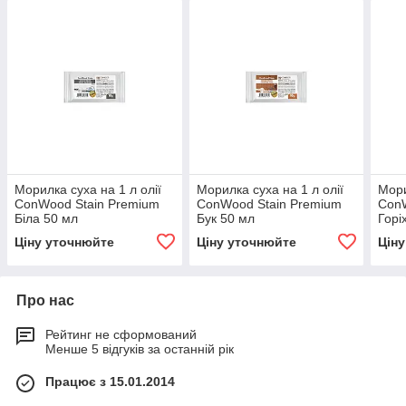
Морилка суха на 1 л олії
Морилка суха на 1 л олії
Мори
ConWood Stain Premium
ConWood Stain Premium
ConW
Біла 50 мл
Бук 50 мл
Горі
Ціну уточнюйте
Ціну уточнюйте
Цін
Про нас
Рейтинг не сформований
Менше 5 відгуків за останній рік
Працює з 15.01.2014