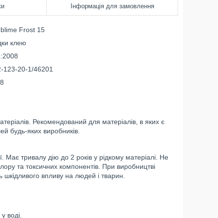
ки
Інформація для замовлення
blime Frost 15
дки клею
1:2008
2-123-20-1/46201
18
атеріалів. Рекомендований для матеріалів, в яких є
шей будь-яких виробників.
 Має тривалу дію до 2 років у рідкому матеріалі. Не
хлору та токсичних компонентів. При виробництві
ть шкідливого впливу на людей і тварин.
у воді.