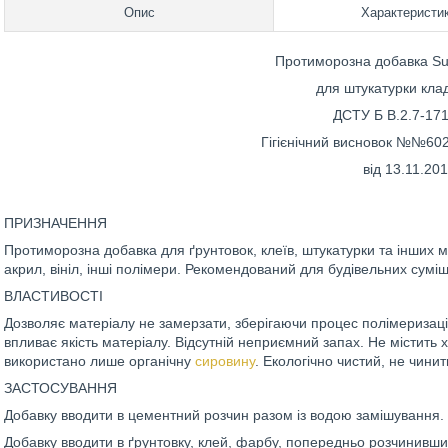
Опис
Характеристи
Протиморозна добавка Su
для штукатурки кла
ДСТУ Б В.2.7-17
Гігієнічний висновок №№60
від 13.11.20
ПРИЗНАЧЕННЯ
Протиморозна добавка для ґрунтовок, клеїв, штукатурки та інших м
акрил, вініл, інші полімери. Рекомендований для будівельних сумі
ВЛАСТИВОСТІ
Дозволяє матеріалу не замерзати, зберігаючи процес полімеризації.
впливає якість матеріалу. Відсутній неприємний запах. Не містить 
використано лише органічну
сировину
. Екологічно чистий, не чини
ЗАСТОСУВАННЯ
Добавку вводити в цементний розчин разом із водою замішування.
Добавку вводити в ґрунтовку, клей, фарбу, попередньо розчинивши 