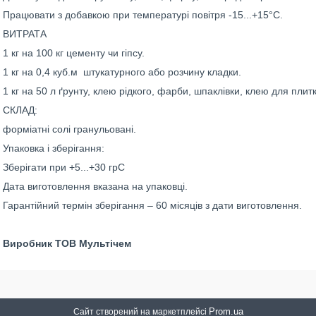
Працювати з добавкою при температурі повітря -15...+15°С.
ВИТРАТА
1 кг на 100 кг цементу чи гіпсу.
1 кг на 0,4 куб.м штукатурного або розчину кладки.
1 кг на 50 л ґрунту, клею рідкого, фарби, шпаклівки, клею для плитк
СКЛАД:
форміатні солі гранульовані.
Упаковка і зберігання:
Зберігати при +5...+30 грС
Дата виготовлення вказана на упаковці.
Гарантійний термін зберігання – 60 місяців з дати виготовлення.
Виробник ТОВ Мультічем
Prom.ua
Сайт створений на маркетплейсі