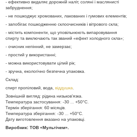
- ефективно видаляє дорожній наліт, соляні і маслянисті
забруднення;
- не пошкоджує хромованих, лакованих і гумових елементів;
- запобігає пошкодженню склоочисників і вітрового скла;
- містить компоненти, що уповільнюють випаровування
спирту та виключають так званий «ефект холодного скла»;
- очисник непінний, не замерзає;
- простий у використанні;
- можна використовувати цілий рік;
- зручна, екологічно безпечна упаковка.
Склад:
спирт пропіловий, вода,
віддушка
.
Зовнішній вигляд: рідина низьков'язка.
Температура застосування: -30 ... +50°С.
Термін зберігання: 60 місяців.
Температура зберігання: -30 ... +50°С.
Дату виготовлення вказано на упаковці.
Виробник: ТОВ «Мультічем».