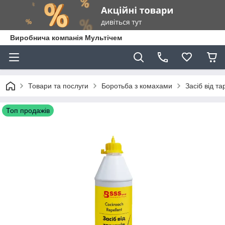
Виробнича компанія Мультічем
Товари та послуги
Боротьба з комахами
Засіб від та
Топ продажів