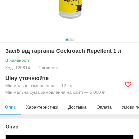
Засіб від тарганів Cockroach Repellent 1 л
В наявності
Код: 120814
Тільки опт
Ціну уточнюйте
Мінімальне замовлення — 12 шт.
Мінімальна сума замовлення на сайті — 5 000 ₴
Опис
Характеристики
Доставка
Оплата
Умови п
Опис