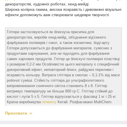
декораторстві, художніх роботах, хенд-мейді.
Широка колірна гамма, висока яскравість і дивовижні візуальні
ефекти допоможуть вам створювати шедеври творчості.
Глітери застосовуються як блискуча присипка для
декораторства, виробів хенд-мейд, об'єднання від'ємного
фарбування полімерів і смол, а також косметики, боді-арту.
Глітери допускаються до фарбування матеріалів, сумісних з
продуктами харчування, але не підходять для фарбування
самих харчових продуктів. Глітер це блискучі полімерні пластівці
з розміром 0,2-2 мм Особливістю цього матеріалу є специфічний
декоративний ефект, неповторний блиск, райдужні переливи і
яскравість кольору. Витрата гліттера в смолах – 0,1-1% від маси
робочої суміші. Стійкість гліттера до ультрафіолетового
випромінювання сонячного світла становить 8 з 8. Гліттер
витримує температуру не більше 800 гр С. Гліттер стійкий до
кислот і лугів 5 з 5. Гліттер відпускається у фасовці 1 кг і 25 кг
Країна виробництва
пігменту
Китай. Розфасовано MultiChem.
Приховати