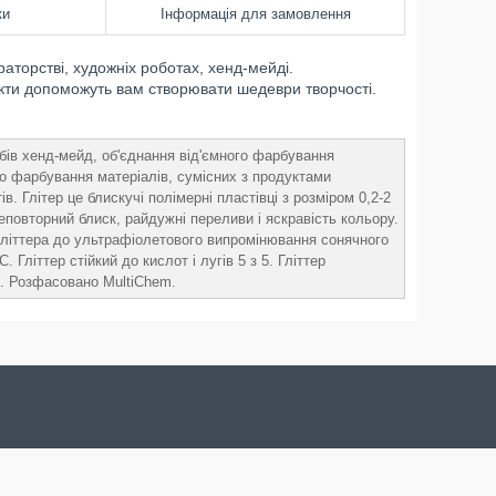
ки
Інформація для замовлення
аторстві, художніх роботах, хенд-мейді.
фекти допоможуть вам створювати шедеври творчості.
бів хенд-мейд, об'єднання від'ємного фарбування
 до фарбування матеріалів, сумісних з продуктами
 Глітер це блискучі полімерні пластівці з розміром 0,2-2
повторний блиск, райдужні переливи і яскравість кольору.
ь гліттера до ультрафіолетового випромінювання сонячного
 Гліттер стійкий до кислот і лугів 5 з 5. Гліттер
. Розфасовано MultiChem.