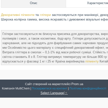
Опис
Характеристи
Декоративні пігменти
та
глітери
застосовуються при манікюрі, декор
Широка колірна гамма, висока яскравість і дивовижні візуальні е
Глітери застосовуються як блискуча присипка для декораторства, виро
полімерів і смол, а також косметики, боді-арту. Глітери допускаються
харчування, але не підходять для фарбування самих харчових продуктів.
мм Особливістю цього матеріалу є специфічний декоративний ефект, не
Витрата гліттера в смолах – 0,1-1% від маси робочої суміші. Стійкіст
світла становить 8 з 8. Гліттер витримує температуру не більше 800 гр С.
пігменту
відпускається у фасовці 1 кг і 25 кг Країна виробництва
Китай
Prom.ua
Сайт створений на маркетплейсі
Компанія MultiChem |
Поскаржитися на контент
|
Політика конфіденційності
Select Language
▼