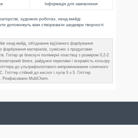
ки
Інформація для замовлення
аторстві, художніх роботах, хенд-мейді.
фекти допоможуть вам створювати шедеври творчості.
бів хенд-мейд, об'єднання від'ємного фарбування
 до фарбування матеріалів, сумісних з продуктами
 Глітер це блискучі полімерні пластівці з розміром 0,2-2
повторний блиск, райдужні переливи і яскравість кольору.
ь гліттера до ультрафіолетового випромінювання сонячного
 Гліттер стійкий до кислот і лугів 5 з 5. Гліттер
. Розфасовано MultiChem.