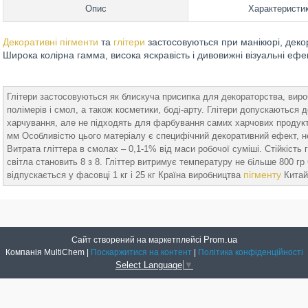
Опис
Характеристи
Декоративні пігменти
та
глітери
застосовуються при манікюрі, декор
Широка колірна гамма, висока яскравість і дивовижні візуальні е
Глітери застосовуються як блискуча присипка для декораторства, виро
полімерів і смол, а також косметики, боді-арту. Глітери допускаються
харчування, але не підходять для фарбування самих харчових продуктів.
мм Особливістю цього матеріалу є специфічний декоративний ефект, не
Витрата гліттера в смолах – 0,1-1% від маси робочої суміші. Стійкіст
світла становить 8 з 8. Гліттер витримує температуру не більше 800 гр С.
пігменту
відпускається у фасовці 1 кг і 25 кг Країна виробництва
Китай
Prom.ua
Сайт створений на маркетплейсі
Компанія MultiChem |
Поскаржитися на контент
|
Політика конфіденційності
Select Language
▼