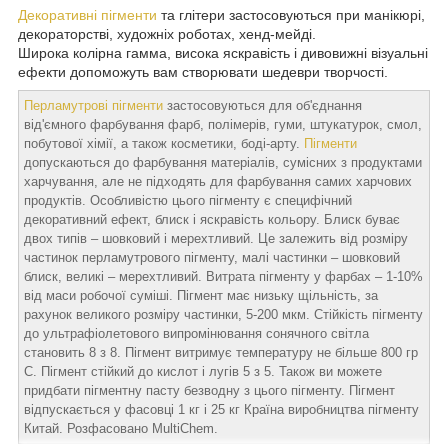
Декоративні пігменти
та глітери застосовуються при манікюрі,
декораторстві, художніх роботах, хенд-мейді.
Широка колірна гамма, висока яскравість і дивовижні візуальні
ефекти допоможуть вам створювати шедеври творчості.
Перламутрові пігменти
застосовуються для об'єднання
від'ємного фарбування фарб, полімерів, гуми, штукатурок, смол,
побутової хімії, а також косметики, боді-арту.
Пігменти
допускаються до фарбування матеріалів, сумісних з продуктами
харчування, але не підходять для фарбування самих харчових
продуктів. Особливістю цього пігменту є специфічний
декоративний ефект, блиск і яскравість кольору. Блиск буває
двох типів – шовковий і мерехтливий. Це залежить від розміру
частинок перламутрового пігменту, малі частинки – шовковий
блиск, великі – мерехтливий. Витрата пігменту у фарбах – 1-10%
від маси робочої суміші. Пігмент має низьку щільність, за
рахунок великого розміру частинки, 5-200 мкм. Стійкість пігменту
до ультрафіолетового випромінювання сонячного світла
становить 8 з 8. Пігмент витримує температуру не більше 800 гр
С. Пігмент стійкий до кислот і лугів 5 з 5. Також ви можете
придбати пігментну пасту безводну з цього пігменту. Пігмент
відпускається у фасовці 1 кг і 25 кг Країна виробництва пігменту
Китай. Розфасовано MultiChem.