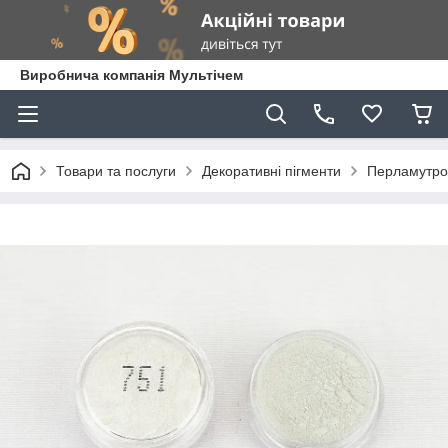
Виробнича компанія Мультічем
Товари та послуги
Декоративні пігменти
Перламутров