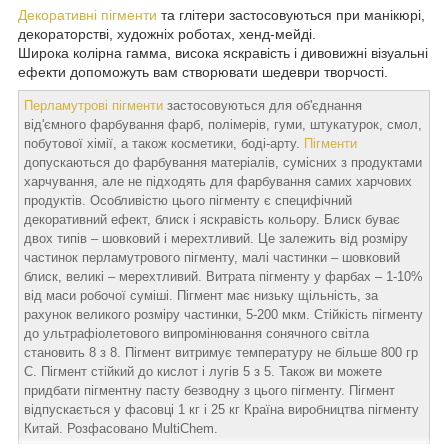
Декоративні пігменти
та глітери застосовуються при манікюрі,
декораторстві, художніх роботах, хенд-мейді.
Широка колірна гамма, висока яскравість і дивовижні візуальні
ефекти допоможуть вам створювати шедеври творчості.
Перламутрові пігменти
застосовуються для об'єднання
від'ємного фарбування фарб, полімерів, гуми, штукатурок, смол,
побутової хімії, а також косметики, боді-арту.
Пігменти
допускаються до фарбування матеріалів, сумісних з продуктами
харчування, але не підходять для фарбування самих харчових
продуктів. Особливістю цього пігменту є специфічний
декоративний ефект, блиск і яскравість кольору. Блиск буває
двох типів – шовковий і мерехтливий. Це залежить від розміру
частинок перламутрового пігменту, малі частинки – шовковий
блиск, великі – мерехтливий. Витрата пігменту у фарбах – 1-10%
від маси робочої суміші. Пігмент має низьку щільність, за
рахунок великого розміру частинки, 5-200 мкм. Стійкість пігменту
до ультрафіолетового випромінювання сонячного світла
становить 8 з 8. Пігмент витримує температуру не більше 800 гр
С. Пігмент стійкий до кислот і лугів 5 з 5. Також ви можете
придбати пігментну пасту безводну з цього пігменту. Пігмент
відпускається у фасовці 1 кг і 25 кг Країна виробництва пігменту
Китай. Розфасовано MultiChem.