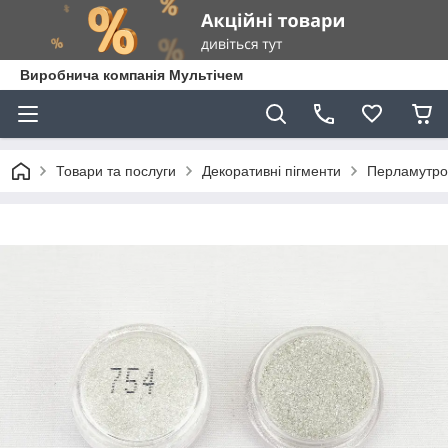
Виробнича компанія Мультічем
Товари та послуги
Декоративні пігменти
Перламутров