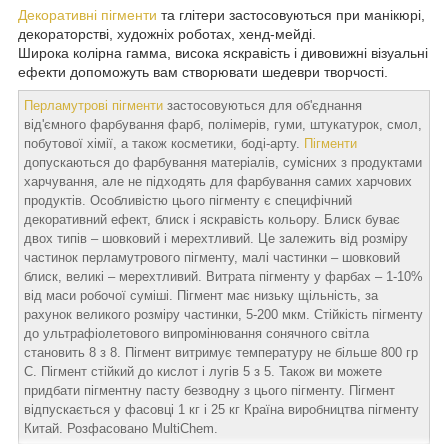
Декоративні пігменти
та глітери застосовуються при манікюрі,
декораторстві, художніх роботах, хенд-мейді.
Широка колірна гамма, висока яскравість і дивовижні візуальні
ефекти допоможуть вам створювати шедеври творчості.
Перламутрові пігменти
застосовуються для об'єднання
від'ємного фарбування фарб, полімерів, гуми, штукатурок, смол,
побутової хімії, а також косметики, боді-арту.
Пігменти
допускаються до фарбування матеріалів, сумісних з продуктами
харчування, але не підходять для фарбування самих харчових
продуктів. Особливістю цього пігменту є специфічний
декоративний ефект, блиск і яскравість кольору. Блиск буває
двох типів – шовковий і мерехтливий. Це залежить від розміру
частинок перламутрового пігменту, малі частинки – шовковий
блиск, великі – мерехтливий. Витрата пігменту у фарбах – 1-10%
від маси робочої суміші. Пігмент має низьку щільність, за
рахунок великого розміру частинки, 5-200 мкм. Стійкість пігменту
до ультрафіолетового випромінювання сонячного світла
становить 8 з 8. Пігмент витримує температуру не більше 800 гр
С. Пігмент стійкий до кислот і лугів 5 з 5. Також ви можете
придбати пігментну пасту безводну з цього пігменту. Пігмент
відпускається у фасовці 1 кг і 25 кг Країна виробництва пігменту
Китай. Розфасовано MultiChem.