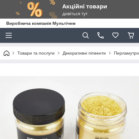
Виробнича компанія Мультічем
Товари та послуги
Декоративні пігменти
Перламутров