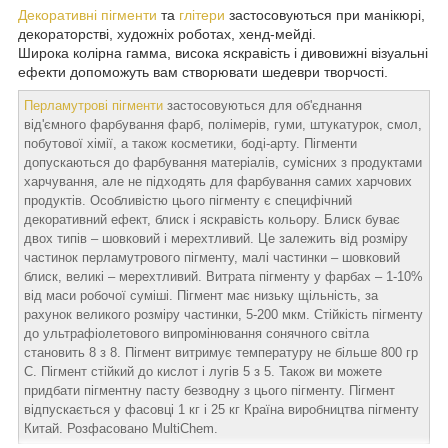
Декоративні пігменти
та
глітери
застосовуються при манікюрі,
декораторстві, художніх роботах, хенд-мейді.
Широка колірна гамма, висока яскравість і дивовижні візуальні
ефекти допоможуть вам створювати шедеври творчості.
Перламутрові пігменти
застосовуються для об'єднання
від'ємного фарбування фарб, полімерів, гуми, штукатурок, смол,
побутової хімії, а також косметики, боді-арту. Пігменти
допускаються до фарбування матеріалів, сумісних з продуктами
харчування, але не підходять для фарбування самих харчових
продуктів. Особливістю цього пігменту є специфічний
декоративний ефект, блиск і яскравість кольору. Блиск буває
двох типів – шовковий і мерехтливий. Це залежить від розміру
частинок перламутрового пігменту, малі частинки – шовковий
блиск, великі – мерехтливий. Витрата пігменту у фарбах – 1-10%
від маси робочої суміші. Пігмент має низьку щільність, за
рахунок великого розміру частинки, 5-200 мкм. Стійкість пігменту
до ультрафіолетового випромінювання сонячного світла
становить 8 з 8. Пігмент витримує температуру не більше 800 гр
С. Пігмент стійкий до кислот і лугів 5 з 5. Також ви можете
придбати пігментну пасту безводну з цього пігменту. Пігмент
відпускається у фасовці 1 кг і 25 кг Країна виробництва пігменту
Китай. Розфасовано MultiChem.