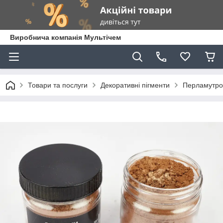
Виробнича компанія Мультічем
Товари та послуги
Декоративні пігменти
Перламутров