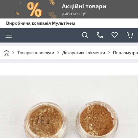
Виробнича компанія Мультічем
Товари та послуги
Декоративні пігменти
Перламутров