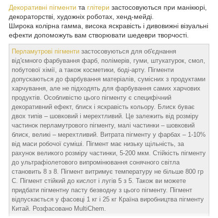
Декоративні пігменти
та
глітери
застосовуються при манікюрі,
декораторстві, художніх роботах, хенд-мейді.
Широка колірна гамма, висока яскравість і дивовижні візуальні
ефекти допоможуть вам створювати шедеври творчості.
Перламутрові пігменти
застосовуються для об'єднання
від'ємного фарбування фарб, полімерів, гуми, штукатурок, смол,
побутової хімії, а також косметики, боді-арту. Пігменти
допускаються до фарбування матеріалів, сумісних з продуктами
харчування, але не підходять для фарбування самих харчових
продуктів. Особливістю цього пігменту є специфічний
декоративний ефект, блиск і яскравість кольору. Блиск буває
двох типів – шовковий і мерехтливий. Це залежить від розміру
частинок перламутрового пігменту, малі частинки – шовковий
блиск, великі – мерехтливий. Витрата пігменту у фарбах – 1-10%
від маси робочої суміші. Пігмент має низьку щільність, за
рахунок великого розміру частинки, 5-200 мкм. Стійкість пігменту
до ультрафіолетового випромінювання сонячного світла
становить 8 з 8. Пігмент витримує температуру не більше 800 гр
С. Пігмент стійкий до кислот і лугів 5 з 5. Також ви можете
придбати пігментну пасту безводну з цього пігменту. Пігмент
відпускається у фасовці 1 кг і 25 кг Країна виробництва пігменту
Китай. Розфасовано MultiChem.