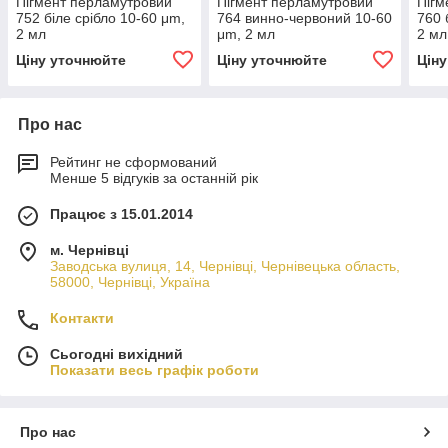
Пігмент перламутровий
Пігмент перламутровий
Пігм
752 біле срібло 10-60 μm,
764 винно-червоний 10-60
760 
2 мл
μm, 2 мл
2 мл
Ціну уточнюйте
Ціну уточнюйте
Цін
Про нас
Рейтинг не сформований
Менше 5 відгуків за останній рік
Працює з 15.01.2014
м. Чернівці
Заводська вулиця, 14, Чернівці, Чернівецька область,
58000, Чернівці, Україна
Контакти
Сьогодні вихідний
Показати весь графік роботи
Про нас