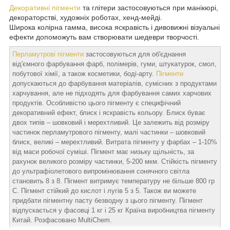
Декоративні пігменти
та глітери застосовуються при манікюрі,
декораторстві, художніх роботах, хенд-мейді.
Широка колірна гамма, висока яскравість і дивовижні візуальні
ефекти допоможуть вам створювати шедеври творчості.
Перламутрові пігменти
застосовуються для об'єднання
від'ємного фарбування фарб, полімерів, гуми, штукатурок, смол,
побутової хімії, а також косметики, боді-арту.
Пігменти
допускаються до фарбування матеріалів, сумісних з продуктами
харчування, але не підходять для фарбування самих харчових
продуктів. Особливістю цього пігменту є специфічний
декоративний ефект, блиск і яскравість кольору. Блиск буває
двох типів – шовковий і мерехтливий. Це залежить від розміру
частинок перламутрового пігменту, малі частинки – шовковий
блиск, великі – мерехтливий. Витрата пігменту у фарбах – 1-10%
від маси робочої суміші. Пігмент має низьку щільність, за
рахунок великого розміру частинки, 5-200 мкм. Стійкість пігменту
до ультрафіолетового випромінювання сонячного світла
становить 8 з 8. Пігмент витримує температуру не більше 800 гр
С. Пігмент стійкий до кислот і лугів 5 з 5. Також ви можете
придбати пігментну пасту безводну з цього пігменту. Пігмент
відпускається у фасовці 1 кг і 25 кг Країна виробництва пігменту
Китай. Розфасовано MultiChem.