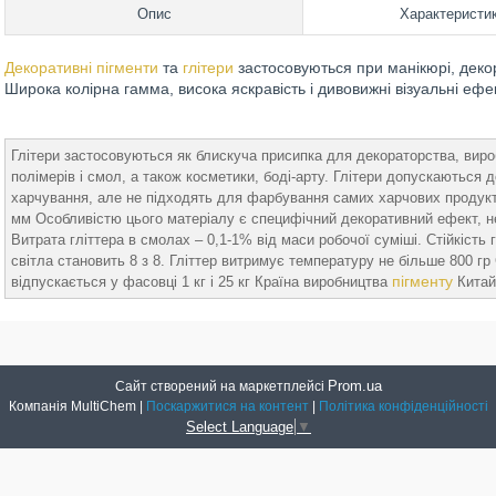
Опис
Характеристи
Декоративні пігменти
та
глітери
застосовуються при манікюрі, декор
Широка колірна гамма, висока яскравість і дивовижні візуальні е
Глітери застосовуються як блискуча присипка для декораторства, виро
полімерів і смол, а також косметики, боді-арту. Глітери допускаються
харчування, але не підходять для фарбування самих харчових продуктів.
мм Особливістю цього матеріалу є специфічний декоративний ефект, не
Витрата гліттера в смолах – 0,1-1% від маси робочої суміші. Стійкіст
світла становить 8 з 8. Гліттер витримує температуру не більше 800 гр С.
пігменту
відпускається у фасовці 1 кг і 25 кг Країна виробництва
Китай
Prom.ua
Сайт створений на маркетплейсі
Компанія MultiChem |
Поскаржитися на контент
|
Політика конфіденційності
Select Language
▼