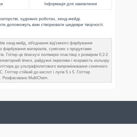
ки
Інформація для замовлення
аторстві, художніх роботах, хенд-мейді.
фекти допоможуть вам створювати шедеври творчості.
бів хенд-мейд, об'єднання від'ємного фарбування
 до фарбування матеріалів, сумісних з продуктами
 Глітер це блискучі полімерні пластівці з розміром 0,2-2
повторний блиск, райдужні переливи і яскравість кольору.
ь гліттера до ультрафіолетового випромінювання сонячного
 Гліттер стійкий до кислот і лугів 5 з 5. Гліттер
. Розфасовано MultiChem.