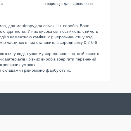
ки
Інформація для замовлення
ла, для манікюру,для свічок і ін. виробів. Вони
датністю. У них висока світлостійкість; стійкість
одії з цементною сумішшю); нерозчинність у воді.
мір частинок в них становить в середньому 0,2-0,6
ться у воді, лужному середовищі і оцтовій кислоті.
 матеріалів і різних виробів зберігати первинний
 агресивних умовах.
 складами і рівномірно фарбують їх.