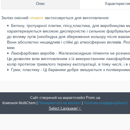
Опис
Характеристи
Залізо-окісний
пігмент
застосовується для виготовлення:
Бетону, тротуарної плитки, гіпсу,пластика, для виробництва ми
характеризуються високою дисперсністю і сильною фарбувальною з
до впливу лугів (необхідна для збереження кольору після взаєм
Вони абсолютно нешкідливі і стійкі до атмосферних впливів. Роз
мкм.
Лакофарбових виробів - Железооксидные пігменти не розчиняю
Це дозволяє всім виготовленим з їх використанням лакофарбових
колір протягом тривалого терміну експлуатації, в тому числі, і в
Гуми, пластику - Ці барвники добре змішуються з полімерними
Prom.ua
Сайт створений на маркетплейсі
Компанія MultiChem |
Поскаржитися на контент
|
Політика конфіденційності
Select Language
▼