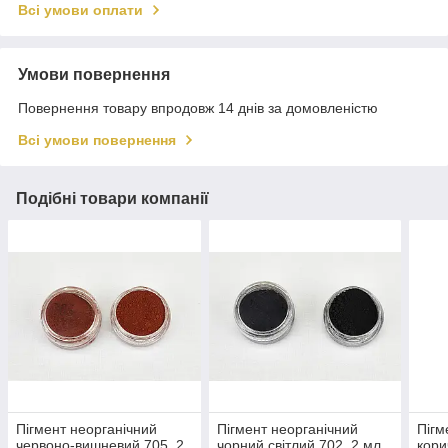
Всі умови оплати
Умови повернення
Повернення товару впродовж 14 днів за домовленістю
Всі умови повернення
Подібні товари компанії
Пігмент неорганічний
Пігмент неорганічний
Пігм
червоно-вишневий 705, 2
чорний світлий 702, 2 мл
кори