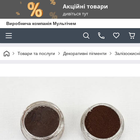
Виробнича компанія Мультічем
Товари та послуги
Декоративні пігменти
Залізоокисні