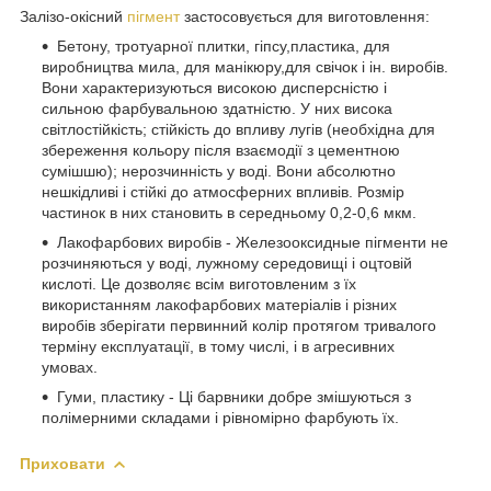
Залізо-окісний
пігмент
застосовується для виготовлення:
Бетону, тротуарної плитки, гіпсу,пластика, для
виробництва мила, для манікюру,для свічок і ін. виробів.
Вони характеризуються високою дисперсністю і
сильною фарбувальною здатністю. У них висока
світлостійкість; стійкість до впливу лугів (необхідна для
збереження кольору після взаємодії з цементною
сумішшю); нерозчинність у воді. Вони абсолютно
нешкідливі і стійкі до атмосферних впливів. Розмір
частинок в них становить в середньому 0,2-0,6 мкм.
Лакофарбових виробів - Железооксидные пігменти не
розчиняються у воді, лужному середовищі і оцтовій
кислоті. Це дозволяє всім виготовленим з їх
використанням лакофарбових матеріалів і різних
виробів зберігати первинний колір протягом тривалого
терміну експлуатації, в тому числі, і в агресивних
умовах.
Гуми, пластику - Ці барвники добре змішуються з
полімерними складами і рівномірно фарбують їх.
Приховати