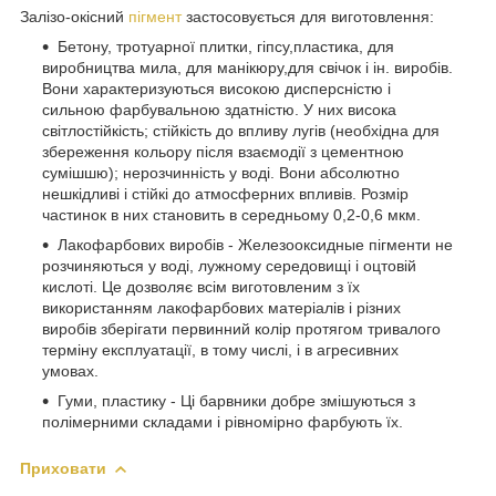
Залізо-окісний
пігмент
застосовується для виготовлення:
Бетону, тротуарної плитки, гіпсу,пластика, для
виробництва мила, для манікюру,для свічок і ін. виробів.
Вони характеризуються високою дисперсністю і
сильною фарбувальною здатністю. У них висока
світлостійкість; стійкість до впливу лугів (необхідна для
збереження кольору після взаємодії з цементною
сумішшю); нерозчинність у воді. Вони абсолютно
нешкідливі і стійкі до атмосферних впливів. Розмір
частинок в них становить в середньому 0,2-0,6 мкм.
Лакофарбових виробів - Железооксидные пігменти не
розчиняються у воді, лужному середовищі і оцтовій
кислоті. Це дозволяє всім виготовленим з їх
використанням лакофарбових матеріалів і різних
виробів зберігати первинний колір протягом тривалого
терміну експлуатації, в тому числі, і в агресивних
умовах.
Гуми, пластику - Ці барвники добре змішуються з
полімерними складами і рівномірно фарбують їх.
Приховати