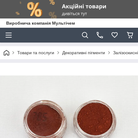
Виробнича компанія Мультічем
Товари та послуги
Декоративні пігменти
Залізоокисні