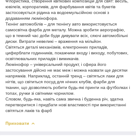
Флористика, створення квіткових композицій для свят: весіль,
ювілеїв, корпоративів, для фарбування квітів та букетів
застосовується рідина на водоемульсійною основі з
додаванням люмінофора.
Тюнінг автомобілів – для тюнінгу авто використовується
самосвітна фарба для металу. Можна зробити аерографію,
що в темний час доби буде дивувати всіх, сяючі автомобільні
диски. Витрати невеликі – враження на мільйон.
Світяться деталі механізмів, електронних приладів,
циферблати годинників, покажчики входу і виходу, побутових,
освітлювальних приладів і вимикачів.
Люмінофор – універсальний продукт, і сфера його
застосування дійсно не має меж і можна назвати ще десятки
напрямків. Наприклад, останній тренд – світяться лаки для
нігтів, що світиться посуд для нічних клубів, фарби для
тканин, що дозволяють робити будь-які принти на футболках і
топах, ручки зі світними чорнилом.
Словом, будь-яка, навіть сама звична і буденна річ, здатна
перетворитися і придбати нові властивості при використанні
світяться лаків та фарб
Приховати