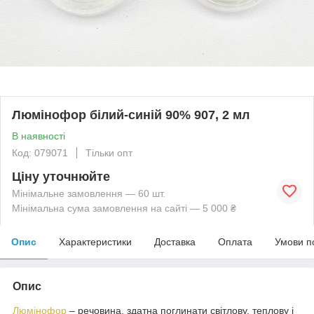
Люмінофор білий-синій 90% 907, 2 мл
В наявності
Код: 079071
Тільки опт
Ціну уточнюйте
Мінімальне замовлення — 60 шт.
Мінімальна сума замовлення на сайті — 5 000 ₴
Опис
Характеристики
Доставка
Оплата
Умови п
Опис
Люмінофор
– речовина, здатна поглинати світлову, теплову і