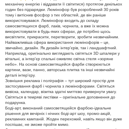
механічну енергію і віддавати її світитися) протягом декількох
годин без підзарядки. Люмінофор був розроблений 30 років
тому і витіснив фосфор з тих областей, де він раніше
використовувався. Люмінофор входить до складу
самосветящихся фарб, лаків, чорнила, а вже їх можна
використовувати в будь-яких сферах, де потрібно щось
висвітлити, прикрасити, перетворити, зробити незвичайним.
Найважливіша сфера використання люмінофорів – це,
звичайно, дизайн. Як дизайн інтер'єрів, так і ландшафтний.
Наприклад, оригінально виглядають світяться 3D шпалери у
вітальні, а інтер'єр спальні оживляє світна стеля «зоряне
небо». На основі самосветящейся фарби створюються
картини, вази, панно, авторська плитка та інші незвичайні
деталі інтер'єру.
Зовнішня реклама і поліграфія – тут широкий простір для
застосування фарб і чорнила з люмінофорами. Світяться
вивіска, календар, візитка здатні миттєво привернути увагу.
Світяться в темряві листівки – оригінальне доповнення до
подарунка.
Боді-арт, виконаний самосветящейся фарбою-ідеальне
рішення для вечірніх і нічних боді-арт шоу, промо-акцій,
рекламних кампаній. Жоден перехожий, навіть якщо він дуже
поспішає, не зможе пройти мимо.