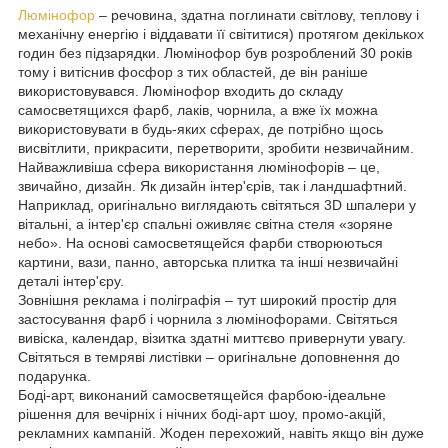
Люмінофор
– речовина, здатна поглинати світлову, теплову і
механічну енергію і віддавати її світитися) протягом декількох
годин без підзарядки. Люмінофор був розроблений 30 років
тому і витіснив фосфор з тих областей, де він раніше
використовувався. Люмінофор входить до складу
самосветящихся фарб, лаків, чорнила, а вже їх можна
використовувати в будь-яких сферах, де потрібно щось
висвітлити, прикрасити, перетворити, зробити незвичайним.
Найважливіша сфера використання люмінофорів – це,
звичайно, дизайн. Як дизайн інтер'єрів, так і ландшафтний.
Наприклад, оригінально виглядають світяться 3D шпалери у
вітальні, а інтер'єр спальні оживляє світна стеля «зоряне
небо». На основі самосветящейся фарби створюються
картини, вази, панно, авторська плитка та інші незвичайні
деталі інтер'єру.
Зовнішня реклама і поліграфія – тут широкий простір для
застосування фарб і чорнила з люмінофорами. Світяться
вивіска, календар, візитка здатні миттєво привернути увагу.
Світяться в темряві листівки – оригінальне доповнення до
подарунка.
Боді-арт, виконаний самосветящейся фарбою-ідеальне
рішення для вечірніх і нічних боді-арт шоу, промо-акцій,
рекламних кампаній. Жоден перехожий, навіть якщо він дуже