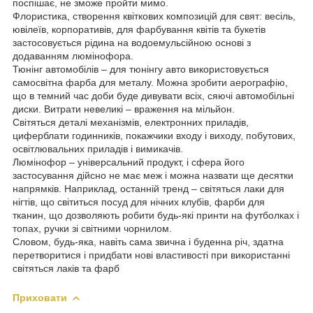
поспішає, не зможе пройти мимо.
Флористика, створення квіткових композицій для свят: весіль,
ювілеїв, корпоративів, для фарбування квітів та букетів
застосовується рідина на водоемульсійною основі з
додаванням люмінофора.
Тюнінг автомобілів – для тюнінгу авто використовується
самосвітна фарба для металу. Можна зробити аерографію,
що в темний час доби буде дивувати всіх, сяючі автомобільні
диски. Витрати невеликі – враження на мільйон.
Світяться деталі механізмів, електронних приладів,
циферблати годинників, покажчики входу і виходу, побутових,
освітлювальних приладів і вимикачів.
Люмінофор – універсальний продукт, і сфера його
застосування дійсно не має меж і можна назвати ще десятки
напрямків. Наприклад, останній тренд – світяться лаки для
нігтів, що світиться посуд для нічних клубів, фарби для
тканин, що дозволяють робити будь-які принти на футболках і
топах, ручки зі світними чорнилом.
Словом, будь-яка, навіть сама звична і буденна річ, здатна
перетворитися і придбати нові властивості при використанні
світяться лаків та фарб
Приховати