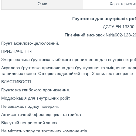
Опис
Характеристи
Грунтовка для внутрішніх роб
ДСТУ EN 13300:
Гігієнічний висновок №№602-123-20
Грунт акрилово-целюлозний.
ПРИЗНАЧЕННЯ
Зміцнювальна ґрунтовка глибокого проникнення для внутрішніх робі
Акрилова ґрунтовка призначена для ґрунтування та зміцнення пори
та пилячих основ. Створює водостійкий шар. Знепилює поверхню.
ВЛАСТИВОСТІ
Грунтовка глибокого проникнення.
Модифікація для внутрішних робіт.
Не заважає подиху поверхні.
Антисептичний ефект від цвілі та грибка.
Відсутній неприємний запах.
Не містить хлору та токсичних компонентів.