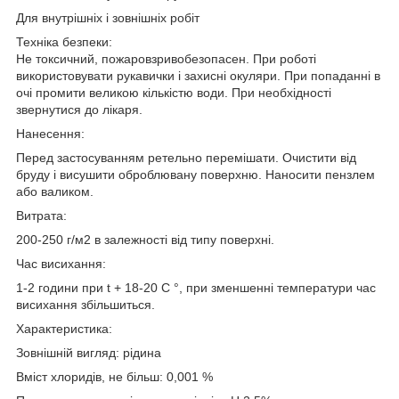
Для внутрішніх і зовнішніх робіт
Техніка безпеки:
Не токсичний, пожаровзривобезопасен. При роботі
використовувати рукавички і захисні окуляри. При попаданні в
очі промити великою кількістю води. При необхідності
звернутися до лікаря.
Нанесення:
Перед застосуванням ретельно перемішати. Очистити від
бруду і висушити оброблювану поверхню. Наносити пензлем
або валиком.
Витрата:
200-250 г/м2 в залежності від типу поверхні.
Час висихання:
1-2 години при t + 18-20 C °, при зменшенні температури час
висихання збільшиться.
Характеристика:
Зовнішній вигляд: рідина
Вміст хлоридів, не більш: 0,001 %