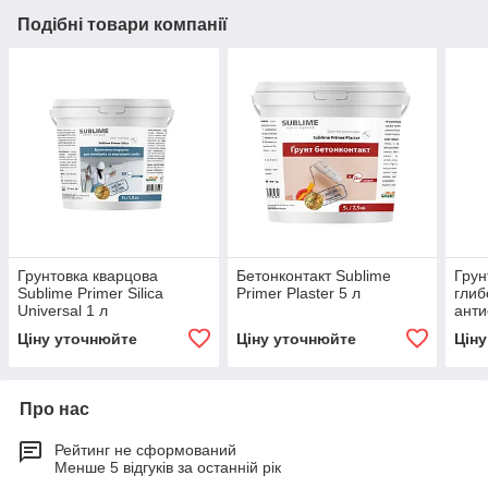
Подібні товари компанії
Грунтовка кварцова
Бетонконтакт Sublime
Грун
Sublime Primer Silica
Primer Plaster 5 л
глиб
Universal 1 л
анти
Subl
Ціну уточнюйте
Ціну уточнюйте
Цін
Prem
Про нас
Рейтинг не сформований
Менше 5 відгуків за останній рік