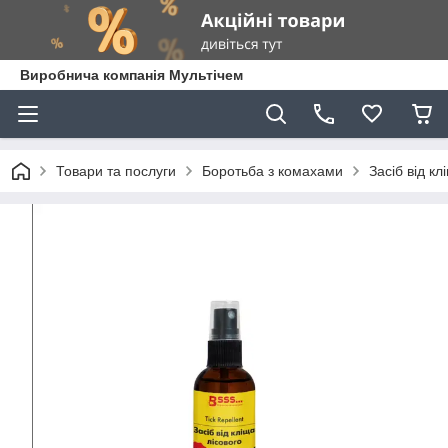
Виробнича компанія Мультічем
Товари та послуги
Боротьба з комахами
Засіб від кл