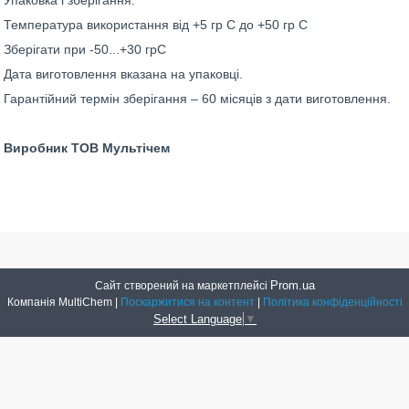
Упаковка і зберігання:
Температура використання від +5 гр С до +50 гр С
Зберігати при -50...+30 грС
Дата виготовлення вказана на упаковці.
Гарантійний термін зберігання – 60 місяців з дати виготовлення.
Виробник ТОВ Мультічем
Prom.ua
Сайт створений на маркетплейсі
Компанія MultiChem |
Поскаржитися на контент
|
Політика конфіденційності
Select Language
▼