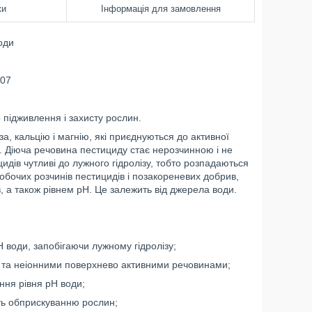
ки
Інформація для замовлення
оди
07
підживлення і захисту рослин.
а, кальцію і магнію, які приєднуються до активної
и. Діюча речовина пестициду стає нерозчинною і не
идів чутливі до лужного гідролізу, тобто розпадаються
робочих розчинів пестицидів і позакореневих добрив,
в, а також рівнем рН. Це залежить від джерела води.
 води, запобігаючи лужному гідролізу;
 та неіонними поверхнево активними речовинами;
ння рівня pH води;
ть обприскуванню рослин;