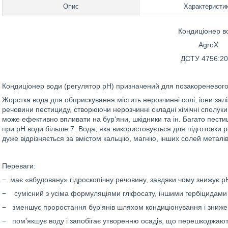
Опис
Характеристи
Кондиціонер в
AgroX
ДСТУ 4756:20
Кондиціонер води (регулятор рН) призначений для позакореневого 
Жорстка вода для обприскування містить нерозчинні солі, іони заліз
речовини пестициду, створюючи нерозчинні складні хімічні сполук
може ефективно впливати на бур'яни, шкідники та ін. Багато пестиц
при рН води більше 7. Вода, яка використовується для підготовки 
дуже відрізняється за вмістом кальцію, магнію, інших солей металі
Переваги:
− має «вбудовану» гідроскопічну речовину, завдяки чому знижує рН
− сумісний з усіма формуляціями гліфосату, іншими гербіцидами
− зменшує проростання бур'янів шляхом кондиціонування і зниже
− пом'якшує воду і запобігає утворенню осадів, що перешкоджаю