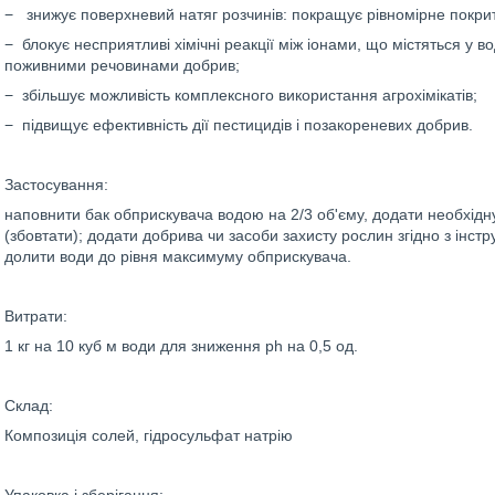
− знижує поверхневий натяг розчинів: покращує рівномірне покрит
− блокує несприятливі хімічні реакції між іонами, що містяться у в
поживними речовинами добрив;
− збільшує можливість комплексного використання агрохімікатів;
− підвищує ефективність дії пестицидів і позакореневих добрив.
Застосування:
наповнити бак обприскувача водою на 2/3 об'єму, додати необхідну
(збовтати); додати добрива чи засоби захисту рослин згідно з інс
долити води до рівня максимуму обприскувача.
Витрати:
1 кг на 10 куб м води для зниження ph на 0,5 од.
Склад:
Композиція солей, гідросульфат натрію