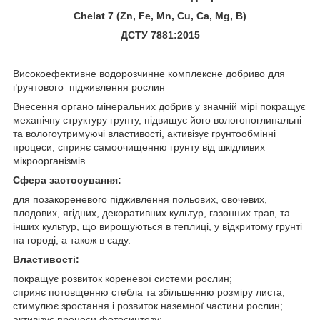
Chelat 7 (Zn, Fe, Mn, Cu, Ca, Mg, B)
ДСТУ 7881:2015
Високоефективне водорозчинне комплексне добриво для
ґрунтового підживлення рослин
Внесення органо мінеральних добрив у значній мірі покращує
механічну структуру грунту, підвищує його вологопоглинальні
та вологоутримуючі властивості, активізує грунтообмінні
процеси, сприяє самоочищенню грунту від шкідливих
мікроорганізмів.
Сфера застосування:
для позакореневого підживлення польових, овочевих,
плодових, ягідних, декоративних культур, газонних трав, та
інших культур, що вирощуються в теплиці, у відкритому грунті
на городі, а також в саду.
Властивості:
покращує розвиток кореневої системи рослин;
сприяє потовщенню стебла та збільшенню розміру листа;
стимулює зростання і розвиток наземної частини рослин;
активізує процеси фотосинтезу;