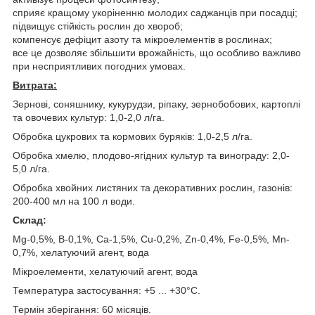
сприяє кращому укоріненню молодих саджанців при посадці;
підвищує стійкість рослин до хвороб;
компенсує дефіцит азоту та мікроелементів в рослинах;
все це дозволяє збільшити врожайність, що особливо важливо
при несприятливих погодних умовах.
Витрата:
Зернові, соняшнику, кукурудзи, ріпаку, зернобобових, картоплі
та овочевих культур: 1,0-2,0 л/га.
Обробка цукрових та кормових буряків: 1,0-2,5 л/га.
Обробка хмелю, плодово-ягідних культур та винограду: 2,0-
5,0 л/га.
Обробка хвойних листяних та декоративних рослин, газонів:
200-400 мл на 100 л води.
Склад:
Mg-0,5%, B-0,1%, Ca-1,5%, Cu-0,2%, Zn-0,4%, Fe-0,5%, Mn-
0,7%, хелатуючий агент, вода
Мікроелементи, хелатуючий агент, вода
Температура застосування: +5 ... +30°С.
Термін зберігання: 60 місяців.