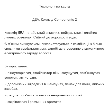
Технологічна карта
ДЕА, Кокамід Components 2
Кокамід ДЕА - стабільний в кислих, нейтральних і слабких
лужних розчинах. Стійкий до жорсткості води.
Є м'яким очищувачем, використовується в комбінації з більш
сильними сурфактантами, запобігає утворенню статистичного
електричного заряду волосся.
Використання:
- піноутворювач, стабілізатор піни, загущувач, пом'якшувач
волокон, антистатик;
- допоміжний інгредієнт в шампунях, пенах для ванн, миючих
засобах;
- регулятор в'язкості замість неорганічних солей;
- закріплювач і розчинник ароматів.