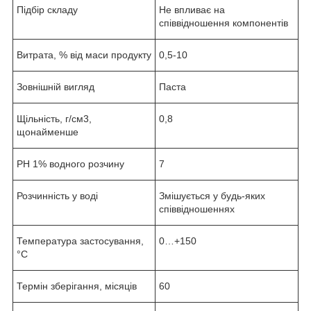
Підбір складу
Не впливає на
співвідношення компонентів
Витрата, % від маси продукту
0,5-10
Зовнішній вигляд
Паста
Щільність, г/см3,
0,8
щонайменше
РН 1% водного розчину
7
Розчинність у воді
Змішується у будь-яких
співвідношеннях
Температура застосування,
0…+150
°С
Термін зберігання, місяців
60