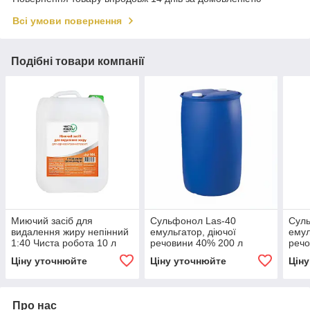
Всі умови повернення
Подібні товари компанії
Миючий засіб для
Сульфонол Las-40
Сул
видалення жиру непінний
емульгатор, діючої
емул
1:40 Чиста робота 10 л
речовини 40% 200 л
речо
Ціну уточнюйте
Ціну уточнюйте
Цін
Про нас