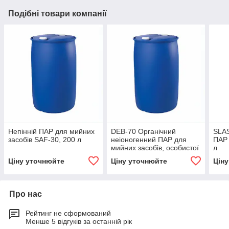
Подібні товари компанії
Непінній ПАР для мийних
DEB-70 Органічний
SLAS
засобів SAF-30, 200 л
неіоногенний ПАР для
ПАР 
мийних засобів, особистої
л
гігієни 200 л
Ціну уточнюйте
Ціну уточнюйте
Цін
Про нас
Рейтинг не сформований
Менше 5 відгуків за останній рік