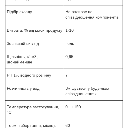
Підбір складу
Не впливає на
співвідношення компонентів
Витрата, % від маси продукту
1-10
Зовнішній вигляд
Гель
Щільність, г/см3,
0,95
щонайменше
РН 1% водного розчину
7
Розчинність у воді
Змішується у будь-яких
співвідношеннях
Температура застосування,
0…+150
°С
Термін зберігання, місяців
60