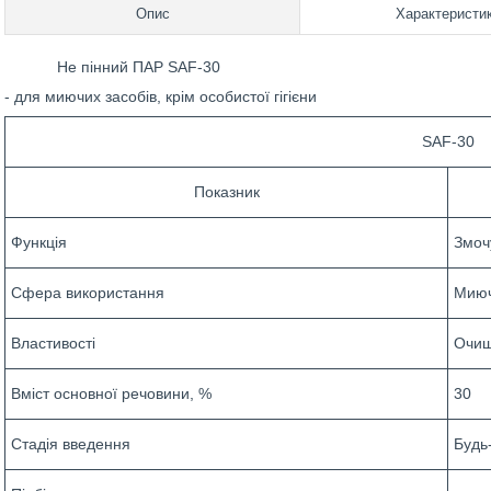
Опис
Характеристи
Не пінний ПАР SAF-30
- для миючих засобів, крім особистої гігієни
SAF-30
Показник
Функція
Змоч
Сфера використання
Миюч
Властивості
Очищ
Вміст основної речовини, %
30
Стадія введення
Будь