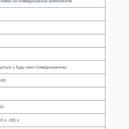
пливає на співвідношення компонентів
ується у будь-яких співвідношеннях
100
50
20 л, 200 л