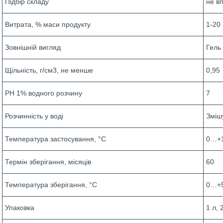
Підбір складу
не в
Витрата, % маси продукту
1-20
Зовнішній вигляд
Гель
Щільність, г/см3, не менше
0,95
РН 1% водного розчину
7
Розчинність у воді
Зміш
Температура застосування, °С
0…+
Термін зберігання, місяців
60
Температура зберігання, °С
0…+
Упаковка
1 л, 