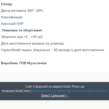
Склад:
Діюча речовина SAF -30%
Класифікація:
Аніонний ПАР
Упаковка та зберігання:
Зберігати при +5...+30 грС
Дата виготовлення вказана на упаковці.
Гарантійний термін зберігання – 60 місяців із дати виготовлення.
Виробник ТОВ Мультичем
Prom.ua
Сайт створений на маркетплейсі
Компанія MultiChem |
Поскаржитися на контент
|
Політика конфіденційності
Select Language
▼