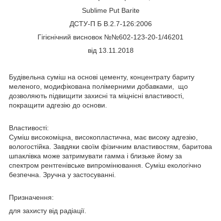
Sublime Put Barite
ДСТУ-П Б В.2.7-126:2006
Гігієнічний висновок №№602-123-20-1/46201
від 13.11.2018
Будівельна суміш на основі цементу, концентрату бариту
меленого, модифікована полімерними добавками, що
дозволяють підвищити захисні та міцнісні властивості,
покращити адгезію до основи.
Властивості:
Суміш високоміцна, високопластична, має високу адгезію,
вологостійка. Завдяки своїм фізичним властивостям, баритова
шпаклівка може затримувати гамма і близьке йому за
спектром рентгенівське випромінювання. Суміш екологічно
безпечна. Зручна у застосуванні.
Призначення:
для захисту від радіації.