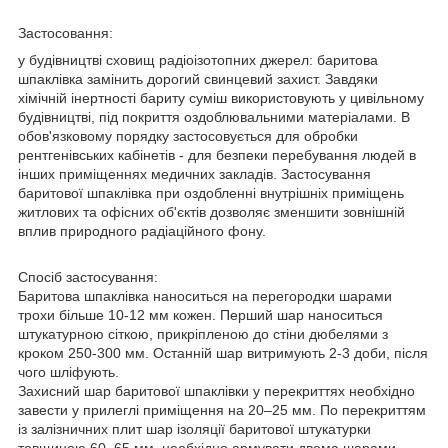
Застосовання:
у будівництві сховищ радіоізотопних джерел: баритова
шпаклівка замінить дорогий свинцевий захист. Завдяки
хімічній інертності бариту суміш використовують у цивільному
будівництві, під покриття оздоблювальними матеріалами. В
обов'язковому порядку застосовується для обробки
рентгенівських кабінетів - для безпеки перебування людей в
інших приміщеннях медичних закладів. Застосування
баритової шпаклівка при оздобленні внутрішніх приміщень
житлових та офісних об'єктів дозволяє зменшити зовнішній
вплив природного радіаційного фону.
Спосіб застосування:
Баритова шпаклівка наноситься на перегородки шарами
трохи більше 10-12 мм кожен. Перший шар наноситься
штукатурною сіткою, прикріпленою до стіни дюбелями з
кроком 250-300 мм. Останній шар витримують 2-3 доби, після
чого шліфують.
Захисний шар баритової шпаклівки у перекриттях необхідно
завести у прилеглі приміщення на 20–25 мм. По перекриттям
із залізничних плит шар ізоляції баритової штукатурки
товщиною 60–65 мм, необхідно армувати двома шарами